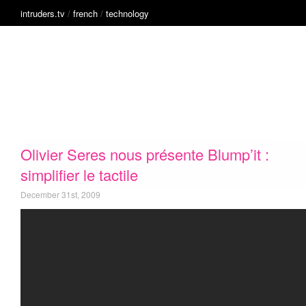
intruders.tv
/
french
/
technology
English
Music
French
Technology
Intruders
inside
innovation
Olivier Seres nous présente Blump’it :
simplifier le tactile
December 31st, 2009