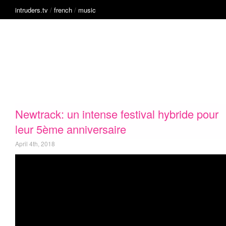
intruders.tv
/
french
/
music
English
Music
French
Technology
Intruders
inside
innovation
Newtrack: un intense festival hybride pour
leur 5ème anniversaire
April 4th, 2018