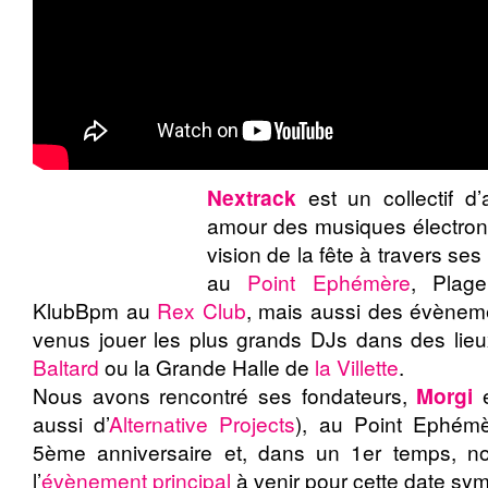
Nextrack
est un collectif d
amour des musiques électroni
vision de la fête à travers s
au
Point Ephémère
, Pla
KlubBpm au
Rex Club
, mais aussi des évèneme
venus jouer les plus grands DJs dans des lie
Baltard
ou la Grande Halle de
la Villette
.
Nous avons rencontré ses fondateurs,
Morgi
aussi d’
Alternative Projects
), au Point Ephém
5ème anniversaire et, dans un 1er temps, n
l’
évènement principal
à venir pour cette date sy