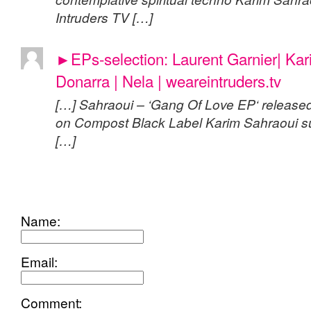
Intruders TV […]
►EPs-selection: Laurent Garnier| Kar
Donarra | Nela | weareintruders.tv
[…] Sahraoui – ‘Gang Of Love EP‘ released 
on Compost Black Label Karim Sahraoui su
[…]
add
comment
Name:
Email:
Comment: