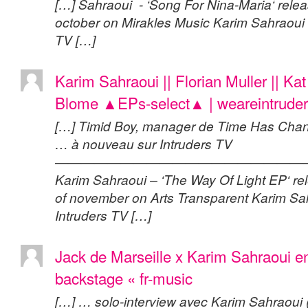
[…] Sahraoui - ‘Song For Nina-Maria‘ relea
october on Mirakles Music Karim Sahraoui 
TV […]
Karim Sahraoui || Florian Muller || Ka
Blome ▲EPs-select▲ | weareintruder
[…] Timid Boy, manager de Time Has Cha
… à nouveau sur Intruders TV
———————————————————
Karim Sahraoui – ‘The Way Of Light EP‘ re
of november on Arts Transparent Karim Sa
Intruders TV […]
Jack de Marseille x Karim Sahraoui e
backstage « fr-music
[…] … solo-interview avec Karim Sahraoui (