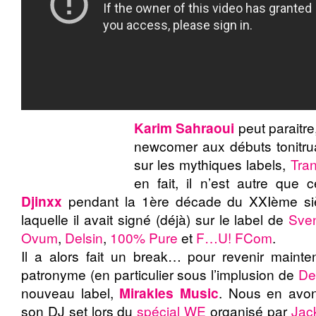
Karim Sahraoui
peut paraitre
newcomer aux débuts tonitrua
sur les mythiques labels,
Tra
en fait, il n’est autre que c
Djinxx
pendant la 1ère décade du XXIème siè
laquelle il avait signé (déjà) sur le label de
Sve
Ovum
,
Delsin
,
100% Pure
et
F…U! FCom
.
Il a alors fait un break… pour revenir maint
patronyme (en particulier sous l’implusion de
De
nouveau label,
Mirakles Music
. Nous en avon
son DJ set lors du
spécial WE
organisé par
Jac