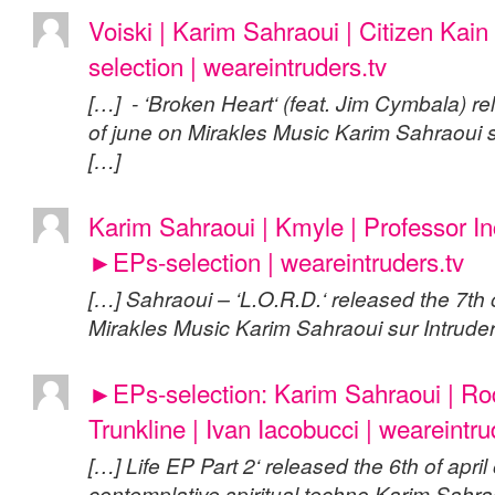
Voiski | Karim Sahraoui | Citizen Kai
selection | weareintruders.tv
[…] - ‘Broken Heart‘ (feat. Jim Cymbala) r
of june on Mirakles Music Karim Sahraoui s
[…]
Karim Sahraoui | Kmyle | Professor In
►EPs-selection | weareintruders.tv
[…] Sahraoui – ‘L.O.R.D.‘ released the 7th
Mirakles Music Karim Sahraoui sur Intrude
►EPs-selection: Karim Sahraoui | Rodr
Trunkline | Ivan Iacobucci | weareintru
[…] Life EP Part 2‘ released the 6th of apri
contemplative spiritual techno Karim Sahra