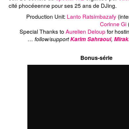
cité phocéeenne pour ses 25 ans de DJing.
Production Unit:
Lanto Ratsimbazafy
(inte
Corinne Gi
(
Special Thanks to
Aurelien Deloup
for host
… follow/support
,
Karim Sahraoui
Mirak
Bonus-série